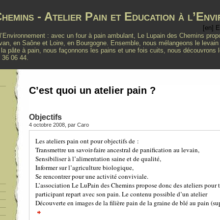
hemins - Atelier Pain et Education à l’Env
à l’Environnement : avec un four à pain ambulant, Le Lupain des Chemins pro
, en Saône et Loire, en Bourgogne. Ensemble, nous mélangeons le levain na
 la pâte à pain, nous façonnons les pains et une fois cuits, nous découvrons 
7 36 06 44.
C’est quoi un atelier pain ?
Objectifs
4 octobre 2008, par Caro
Les ateliers pain ont pour objectifs de :
Transmettre un savoir-faire ancestral de panification au levain,
Sensibiliser à l’alimentation saine et de qualité,
Informer sur l’agriculture biologique,
Se rencontrer pour une activité conviviale.
L’association Le LuPain des Chemins propose donc des ateliers pour 
participant repart avec son pain. Le contenu possible d’un atelier
Découverte en images de la filière pain de la graine de blé au pain (s
suite