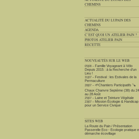
CHEMINS
ACTUALITÉ DU LUPAIN DES
CHEMINS
AGENDA
C’EST QUOI UN ATELIER PAIN ?
PHOTOS ATELIER PAIN
RECETTE
NOUVEAUTÉS SUR LE WEB
Famille Voyageant à Vélo
05|08 –
Depuis 2015 : à la Recherche d’un
Lieu !
Festival : les Estivales de la
31|07 –
Permaculture
🌱Chantiers Participatifs 🪚​
28|07 –
Chaux Chanvre Septème (38) du 2
au 28 Août
Laine et Teinture Végétale
25|07 –
Mission Écologie & Handicap
23|07 –
pour un Service Civique
SITES WEB
La Route du Pain / Présentation
Passerelle Eco - Ecologie pratique e
démarche écovillage