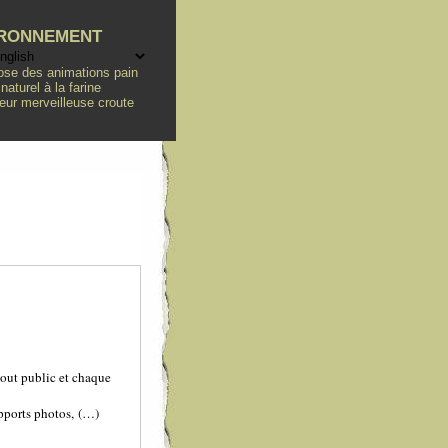
ironnement
pose des animations pain
turel à la farine
leur merveilleuse croute
tout public et chaque
upports photos, (…)