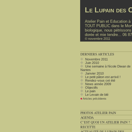
Le Lupain des C
Atelier Pain et Education 
TOUT PUBLIC dans le Morvan
biologique, nous pétrissons
dorée et mie tendre... 06 8
© novembre 2011
DERNIERS ARTICLES
Novembre 2011
Juin 2010
Une semaine à l’école Diwan de
Nantes
Janvier 2010
Le petit pâton est arrivé !
Rendez-vous cet été
News année 2009
Objectifs
Le pain
Le Levain de blé
Articles précédents
PHOTOS ATELIER PAIN
AGENDA
C’EST QUOI UN ATELIER PAIN ?
RECETTE
ACTUALITÉ DU LUPAIN DES