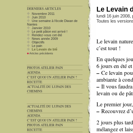
Le Levain d
DERNIERS ARTICLES
Novembre 2011
lundi 16 juin 2008,
Juin 2010
Toutes les versions 
Une semaine à l’école Diwan de
Nantes
Janvier 2010
Le petit pâton est arrivé !
Rendez-vous cet été
News année 2009
Le levain naturel
Objectifs
Le pain
c’est tout !
Le Levain de blé
Articles précédents
En quelques jou
6 jours en été e
PHOTOS ATELIER PAIN
–
Ce levain pour
AGENDA
C’EST QUOI UN ATELIER PAIN ?
ambiante à condi
RECETTE
–
Il vous faudra
ACTUALITÉ DU LUPAIN DES
CHEMINS
levain ou de pât
Le premier jour
ACTUALITÉ DU LUPAIN DES
–
Recouvrez d’un
CHEMINS
AGENDA
C’EST QUOI UN ATELIER PAIN ?
2 jours plus tar
PHOTOS ATELIER PAIN
mélangez et lais
RECETTE