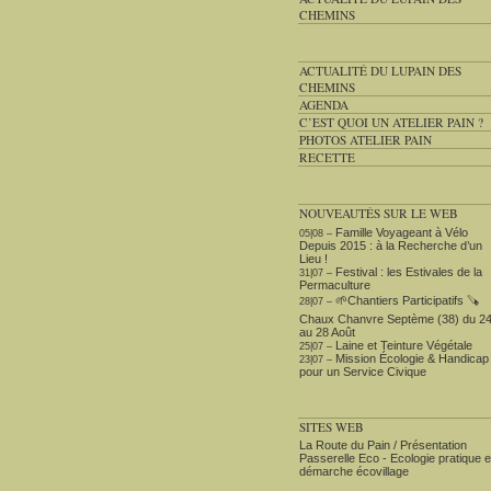
CHEMINS
ACTUALITÉ DU LUPAIN DES
CHEMINS
AGENDA
C’EST QUOI UN ATELIER PAIN ?
PHOTOS ATELIER PAIN
RECETTE
NOUVEAUTÉS SUR LE WEB
Famille Voyageant à Vélo
05|08 –
Depuis 2015 : à la Recherche d’un
Lieu !
Festival : les Estivales de la
31|07 –
Permaculture
🌱Chantiers Participatifs 🪚​
28|07 –
Chaux Chanvre Septème (38) du 2
au 28 Août
Laine et Teinture Végétale
25|07 –
Mission Écologie & Handicap
23|07 –
pour un Service Civique
SITES WEB
La Route du Pain / Présentation
Passerelle Eco - Ecologie pratique e
démarche écovillage