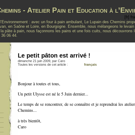
hemins - Atelier Pain et Education à l’Env
à l’Environnement : avec un four à pain ambulant, Le Lupain des Chemins pro
, en Saône et Loire, en Bourgogne. Ensemble, nous mélangeons le levain na
 la pâte à pain, nous façonnons les pains et une fois cuits, nous découvrons 
7 36 06 44.
Le petit pâton est arrivé !
dimanche 21 juin 2009, par
Caro
Toutes les versions de cet article :
français
Bonjour à toutes et tous,
Un petit Ulysse est né le 5 Juin dernier...
Le temps de se rencontrer, de se connaître et je reprendrai les ateli
Chemins...
à très bientôt,
Caro