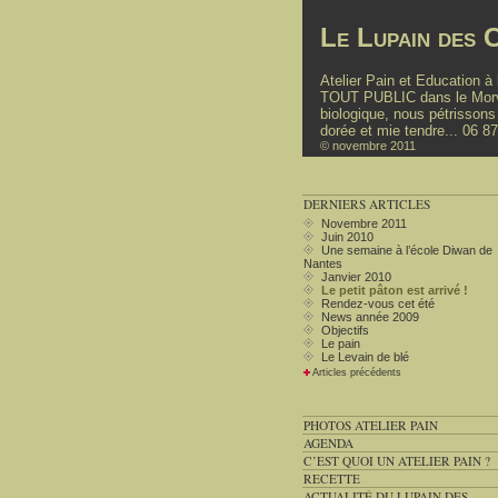
Le Lupain des C
Atelier Pain et Education 
TOUT PUBLIC dans le Morvan
biologique, nous pétrissons
dorée et mie tendre... 06 8
© novembre 2011
DERNIERS ARTICLES
Novembre 2011
Juin 2010
Une semaine à l’école Diwan de
Nantes
Janvier 2010
Le petit pâton est arrivé !
Rendez-vous cet été
News année 2009
Objectifs
Le pain
Le Levain de blé
Articles précédents
PHOTOS ATELIER PAIN
AGENDA
C’EST QUOI UN ATELIER PAIN ?
RECETTE
ACTUALITÉ DU LUPAIN DES