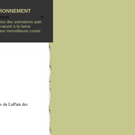
ironnement
pose des animations pain
turel à la farine
leur merveilleuse croute
ers du LuPain des